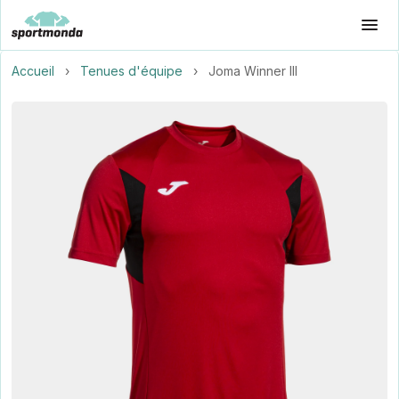
Accueil
›
Tenues d'équipe
›
Joma Winner III