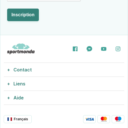
Inscription
Contact
Liens
info@sportmonda.fr
Nous répondons rapidement
Aide
Tenues de football
Engager 2-4, 2605
CVR: 43704443
Guide des tailles
Maillots de football avec flocage
Français