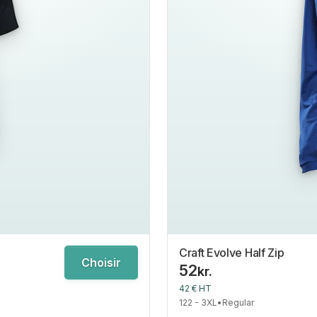
Craft Evolve Half Zip
Choisir
52
kr.
42 € HT
122 - 3XL
•
Regular