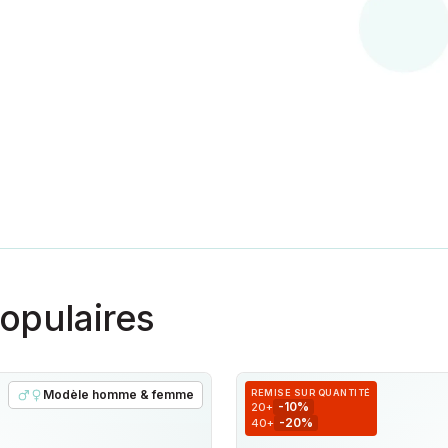
opulaires
Modèle homme & femme
REMISE SUR QUANTITÉ
-10%
20+
-20%
40+