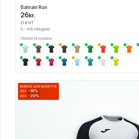
Bahrain Run
26
kr.
21 € HT
S - 4XL
•
Regular
Choisir la couleur
REMISE SUR QUANTITÉ
-10%
20+
-20%
40+