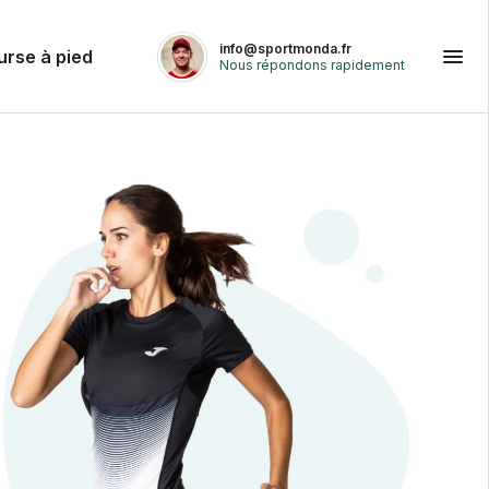
info@sportmonda.fr
urse à pied
Nous répondons rapidement