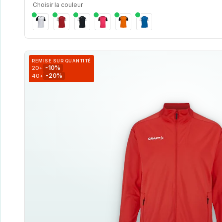
Choisir la couleur
REMISE SUR QUANTITÉ
-10%
20+
-20%
40+