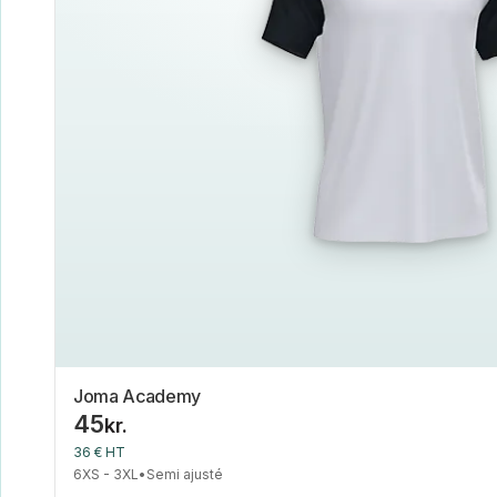
Joma Academy
45
kr.
36 € HT
6XS - 3XL
•
Semi ajusté