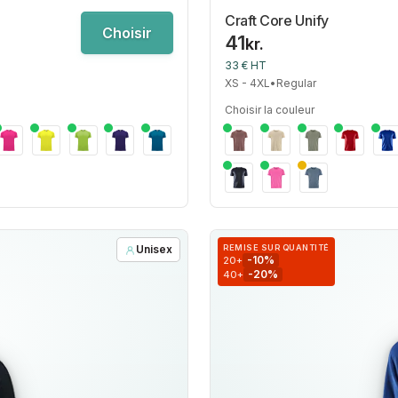
Craft Core Unify
Choisir
41
kr.
33 € HT
XS - 4XL
•
Regular
Choisir la couleur
Unisex
REMISE SUR QUANTITÉ
-10%
20+
-20%
40+